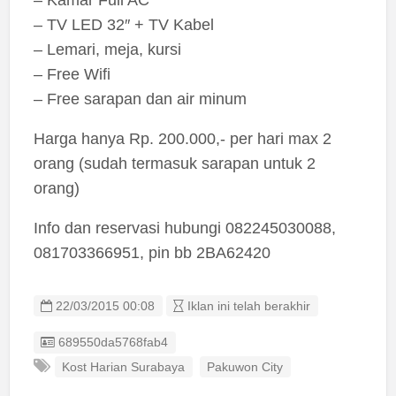
– TV LED 32″ + TV Kabel
– Lemari, meja, kursi
– Free Wifi
– Free sarapan dan air minum
Harga hanya Rp. 200.000,- per hari max 2
orang (sudah termasuk sarapan untuk 2
orang)
Info dan reservasi hubungi 082245030088,
081703366951, pin bb 2BA62420
22/03/2015 00:08
Iklan ini telah berakhir
Listing ID
689550da5768fab4
Kost Harian Surabaya
Pakuwon City