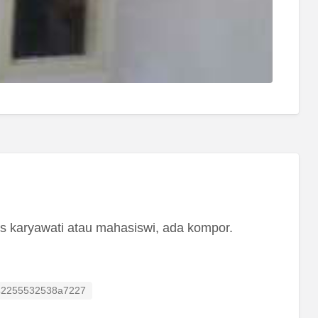
s karyawati atau mahasiswi, ada kompor.
isting ID
42255532538a7227