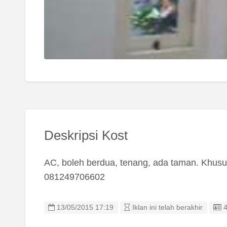
Deskripsi Kost
AC, boleh berdua, tenang, ada taman. Khusu
081249706602
L
13/05/2015 17:19
Iklan ini telah berakhir