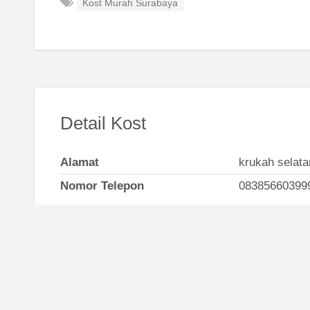
Kost Murah Surabaya
Detail Kost
Alamat
krukah selat
Nomor Telepon
08385660399
Kost Surabaya
Sekitar 