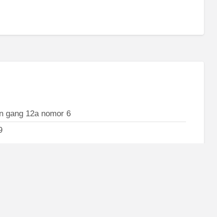
an gang 12a nomor 6
9
Surabaya