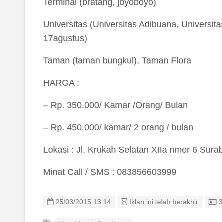
Terminal (bratang, joyoboyo)
Universitas (Universitas Adibuana, Universita
17agustus)
Taman (taman bungkul), Taman Flora
HARGA :
– Rp. 350.000/ Kamar /Orang/ Bulan
– Rp. 450.000/ kamar/ 2 orang / bulan
Lokasi : Jl. Krukah Selatan XIIa nmer 6 Sura
Minat Call / SMS : 083856603999
L
25/03/2015 13:14
Iklan ini telah berakhir