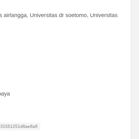
s airlangga, Universitas dr soetomo, Universitas
baya
isting ID
331551251d8ae8a9