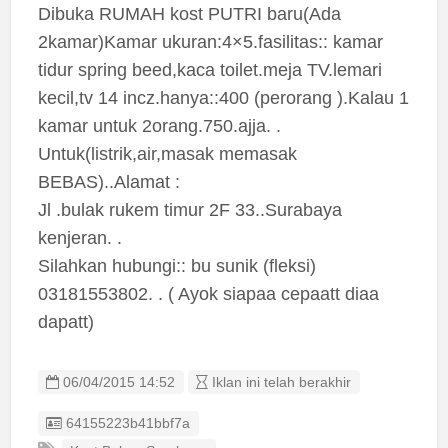
Dibuka RUMAH kost PUTRI baru(Ada
2kamar)Kamar ukuran:4×5.fasilitas:: kamar
tidur spring beed,kaca toilet.meja TV.lemari
kecil,tv 14 incz.hanya::400 (perorang ).Kalau 1
kamar untuk 2orang.750.ajja. .
Untuk(listrik,air,masak memasak
BEBAS)..Alamat :
Jl .bulak rukem timur 2F 33..Surabaya
kenjeran. .
Silahkan hubungi:: bu sunik (fleksi)
03181553802. . ( Ayok siapaa cepaatt diaa
dapatt)
06/04/2015 14:52
Iklan ini telah berakhir
Listing ID
64155223b41bbf7a