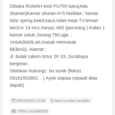
Dibuka RUMAH kost PUTRI baru(Ada
2kamar)Kamar ukuran:4×5.fasilitas:: kamar
tidur spring beed,kaca toilet.meja TV.lemari
kecil,tv 14 incz.hanya::400 (perorang ).Kalau 1
kamar untuk 2orang.750.ajja. .
Untuk(listrik,air,masak memasak
BEBAS)..Alamat :
Jl .bulak rukem timur 2F 33..Surabaya
kenjeran. .
Silahkan hubungi:: bu sunik (fleksi)
03181553802. . ( Ayok siapaa cepaatt diaa
dapatt)
29/03/2015 14:09
Iklan ini telah berakhir
Listing ID
735517a53d96293