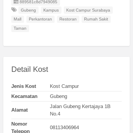
Listing ID
889581c8d7949085
Gubeng
Kampus
Kost Campur Surabaya
Mall
Perkantoran
Restoran
Rumah Sakit
Taman
Detail Kost
Jenis Kost
Kost Campur
Kecamatan
Gubeng
Jalan Gubeng Kertajaya 1B
Alamat
No.4
Nomor
08113406964
Telepon