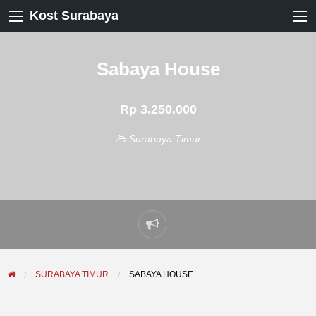
Kost Surabaya
Sabaya House
Rp 3.250.000
Surabaya Timur
Laporkan
masalah
SURABAYA TIMUR
SABAYA HOUSE