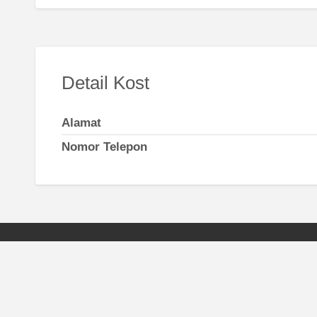
Detail Kost
Alamat
Nomor Telepon
Kost Surabaya
Sekitar 
Surabaya Barat
Gresik
Surabaya Pusat
Malang