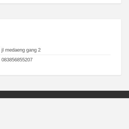
jl medaeng gang 2
083856855207
Surabaya