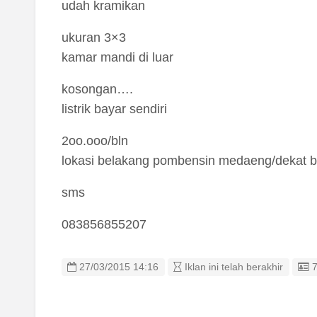
udah kramikan
ukuran 3×3
kamar mandi di luar
kosongan….
listrik bayar sendiri
2oo.ooo/bln
lokasi belakang pombensin medaeng/dekat 
sms
083856855207
L
27/03/2015 14:16
Iklan ini telah berakhir