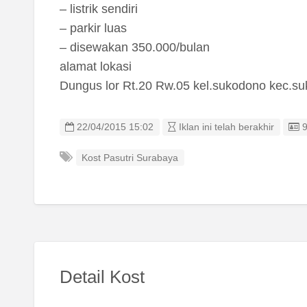
– listrik sendiri
– parkir luas
– disewakan 350.000/bulan
alamat lokasi
Dungus lor Rt.20 Rw.05 kel.sukodono kec.s
L
22/04/2015 15:02
Iklan ini telah berakhir
Kost Pasutri Surabaya
Detail Kost