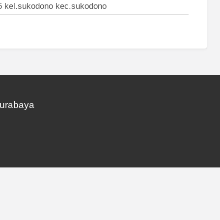
5 kel.sukodono kec.sukodono
Surabaya
© Kost Surabaya | All Rights Reserved