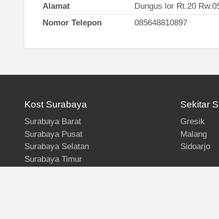
Alamat
Dungus lor Rt.20 Rw.0
Nomor Telepon
085648810897
Kost Surabaya
Sekitar 
Surabaya Barat
Gresik
Surabaya Pusat
Malang
Surabaya Selatan
Sidoarjo
Surabaya Timur
Surabaya Utara