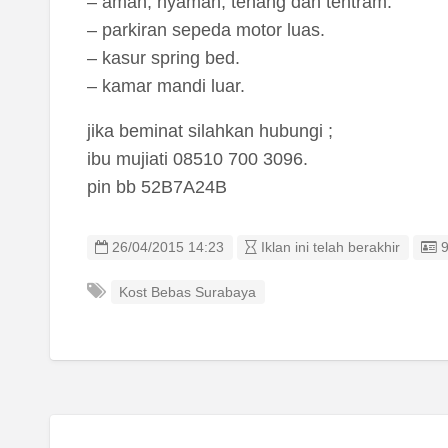
– aman, nyaman, tenang dan tentram.
– parkiran sepeda motor luas.
– kasur spring bed.
– kamar mandi luar.
jika beminat silahkan hubungi ;
ibu mujiati 08510 700 3096.
pin bb 52B7A24B
L
26/04/2015 14:23
Iklan ini telah berakhir
Kost Bebas Surabaya