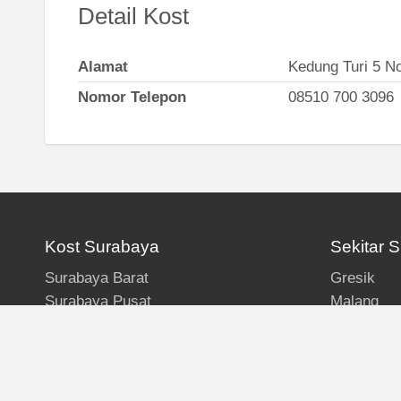
Detail Kost
Alamat
Kedung Turi 5 N
Nomor Telepon
08510 700 3096
Kost Surabaya
Sekitar 
Surabaya Barat
Gresik
Surabaya Pusat
Malang
Surabaya Selatan
Sidoarjo
Surabaya Timur
Surabaya Utara