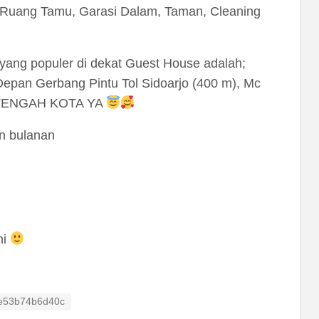
, Ruang Tamu, Garasi Dalam, Taman, Cleaning
yang populer di dekat Guest House adalah;
epan Gerbang Pintu Tol Sidoarjo (400 m), Mc
 DITENGAH KOTA YA
an bulanan
mi
g ID
e53b74b6d40c