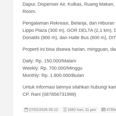
Dapur, Dispenser Air, Kulkas, Ruang Makan
Room.
Pengalaman Rekreasi, Belanja, dan Hiburan 
Lippo Plaza (300 m), GOR DELTA (2,1 km), D
Donalds (900 m), dan Halte Bus (600 m),
Properti ini bisa disewa harian, mingguan, d
Daily: Rp. 150.000/Malam
Weekly: Rp. 700.000/Minggu
Monthly: Rp. 1.800.000/Bulan
Untuk informasi lainnya silahkan hubungi ka
CP. Rani (087856731999)
Listin
27/01/2026 06:12
1682 hari, 11 jam
4785