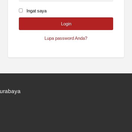
Ingat saya
Lupa password Anda?
Surabaya