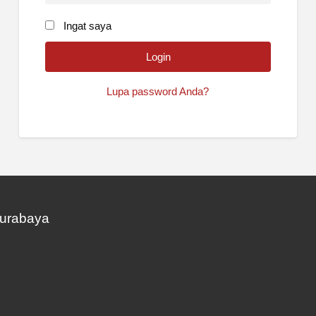
Ingat saya
Lupa password Anda?
Surabaya