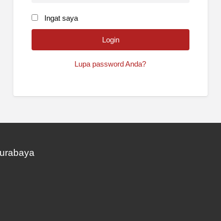
Ingat saya
Lupa password Anda?
Surabaya