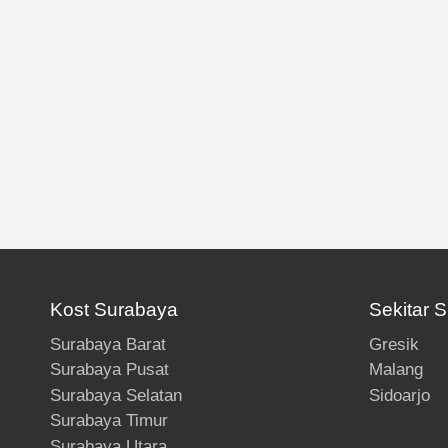
Kost Surabaya
Sekitar 
Surabaya Barat
Gresik
Surabaya Pusat
Malang
Surabaya Selatan
Sidoarjo
Surabaya Timur
Surabaya Utara