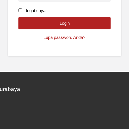
Ingat saya
Lupa password Anda?
Surabaya