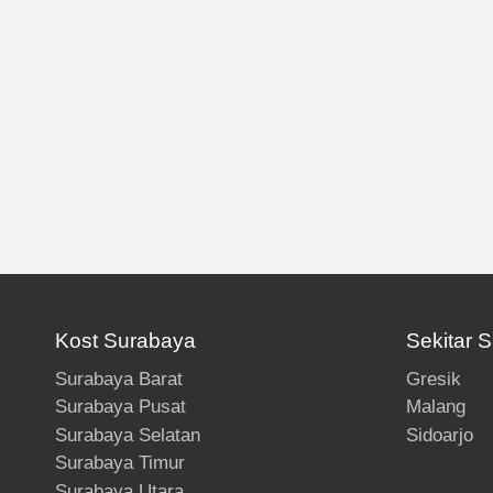
Kost Surabaya
Sekitar 
Surabaya Barat
Gresik
Surabaya Pusat
Malang
Surabaya Selatan
Sidoarjo
Surabaya Timur
Surabaya Utara