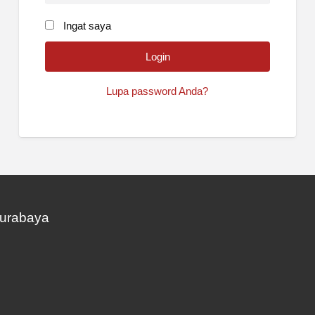
Ingat saya
Lupa password Anda?
Surabaya