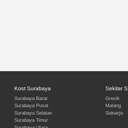
Kost Surabaya
Sekitar 
Surabaya Barat
Gresik
Surabaya Pusat
Malang
Surabaya Selatan
Sidoarjo
Surabaya Timur
Surabaya Utara