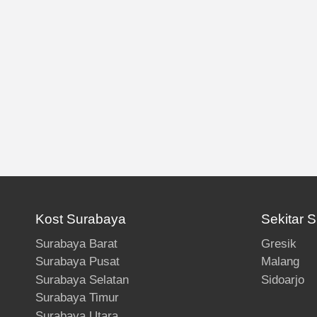
Kost Surabaya
Sekitar 
Surabaya Barat
Gresik
Surabaya Pusat
Malang
Surabaya Selatan
Sidoarjo
Surabaya Timur
Surabaya Utara