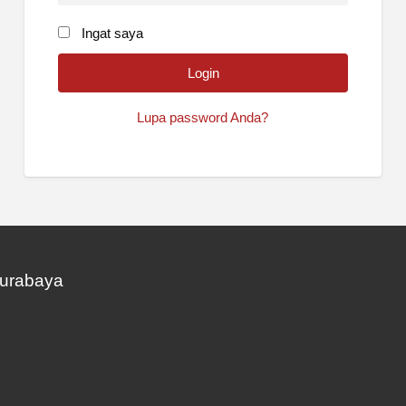
Ingat saya
Lupa password Anda?
Surabaya