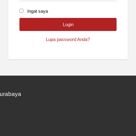
Ingat saya
Lupa password Anda?
Surabaya