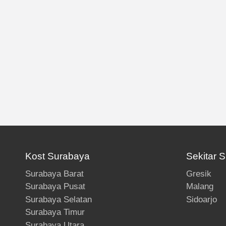
Kost Surabaya
Sekitar 
Surabaya Barat
Gresik
Surabaya Pusat
Malang
Surabaya Selatan
Sidoarjo
Surabaya Timur
Surabaya Utara