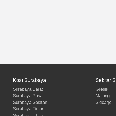
Kost Surabaya
Sekitar 
Surabaya Barat
Gresik
Surabaya Pusat
Malang
Surabaya Selatan
Sidoarjo
Surabaya Timur
Surabaya Utara