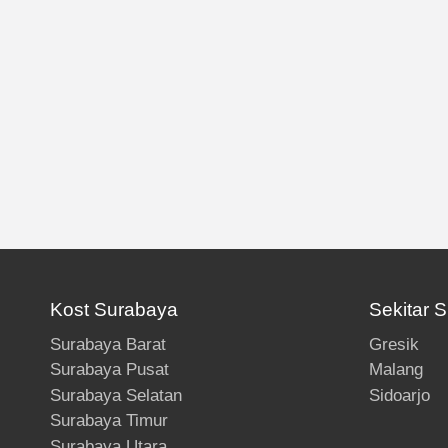
Kost Surabaya
Sekitar 
Surabaya Barat
Gresik
Surabaya Pusat
Malang
Surabaya Selatan
Sidoarjo
Surabaya Timur
Surabaya Utara