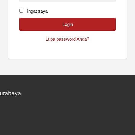
Ingat saya
Lupa password Anda?
Surabaya