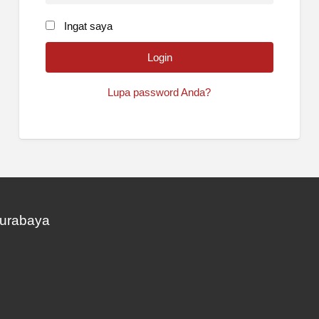
Ingat saya
Lupa password Anda?
Surabaya