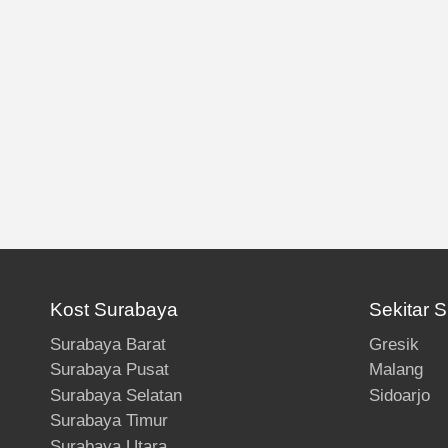
Kost Surabaya
Sekitar 
Surabaya Barat
Gresik
Surabaya Pusat
Malang
Surabaya Selatan
Sidoarjo
Surabaya Timur
Surabaya Utara