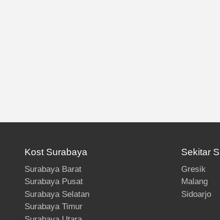
Kost Surabaya
Sekitar 
Surabaya Barat
Gresik
Surabaya Pusat
Malang
Surabaya Selatan
Sidoarjo
Surabaya Timur
Surabaya Utara