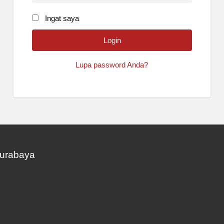
Ingat saya
Lupa password Anda?
Surabaya