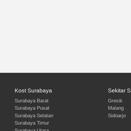
Kost Surabaya
Sekitar 
Surabaya Barat
Gresik
Surabaya Pusat
Malang
Surabaya Selatan
Sidoarjo
Surabaya Timur
Surabaya Utara