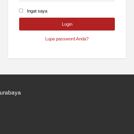
Ingat saya
Lupa password Anda?
Surabaya