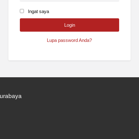
Ingat saya
Lupa password Anda?
Surabaya