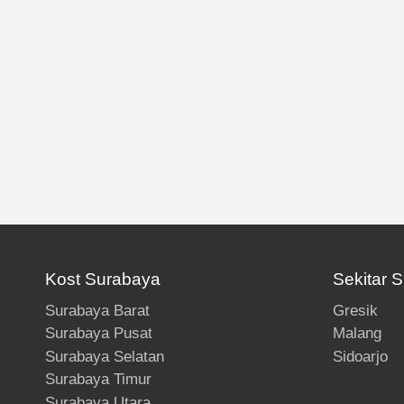
Kost Surabaya
Sekitar 
Surabaya Barat
Gresik
Surabaya Pusat
Malang
Surabaya Selatan
Sidoarjo
Surabaya Timur
Surabaya Utara