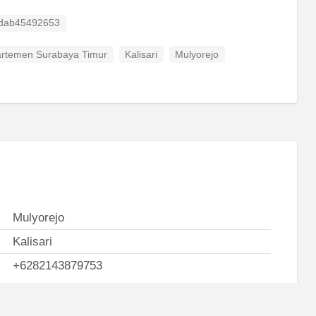
 ID
dab45492653
rtemen Surabaya Timur
Kalisari
Mulyorejo
Mulyorejo
Kalisari
+6282143879753