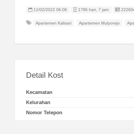
Listing
11/02/2022 06:06
1786 hari, 7 jam
22260
Apartemen Kalisari
Apartemen Mulyorejo
Apa
Detail Kost
Kecamatan
Kelurahan
Nomor Telepon