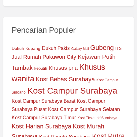
Pencarian Populer
Gubeng
Dukuh Pakis
Dukuh Kupang
ITS
Galaxy Mall
Jual Rumah Pakuwon City
Kejawan Putih
Khusus
Tambak
Khusus pria
keputih
wanita
Kost Bebas Surabaya
Kost Campur
Kost Campur Surabaya
Sidoarjo
Kost Campur Surabaya Barat
Kost Campur
Kost Campur Surabaya Selatan
Surabaya Pusat
Kost Campur Surabaya Timur
Kost Eksklusif Surabaya
Kost Harian Surabaya
Kost Murah
Kost Putra
Surabaya
Kost Pasutri Surabaya