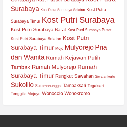
Surabaya
Kost Putra
Kost Putra Surabaya Selatan
Kost Putri Surabaya
Surabaya Timur
Kost Putri Surabaya Barat
Kost Putri Surabaya Pusat
Kost Putri
Kost Putri Surabaya Selatan
Mulyorejo
Pria
Surabaya Timur
Mojo
dan Wanita
Rumah Kejawan Putih
Rumah
Rumah Mulyorejo
Tambak
Surabaya Timur
Rungkut
Sawahan
Siwalankerto
Sukolilo
Tambaksari
Tegalsari
Sukomanunggal
Wonocolo
Wonokromo
Tenggilis Mejoyo