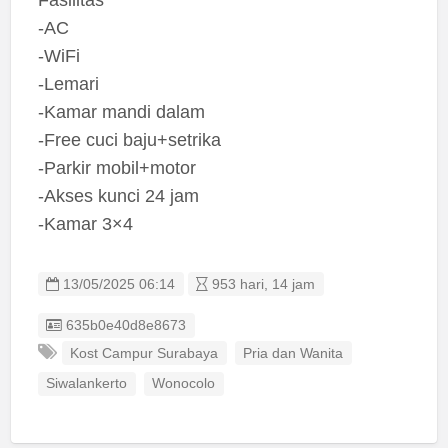
-AC
-WiFi
-Lemari
-Kamar mandi dalam
-Free cuci baju+setrika
-Parkir mobil+motor
-Akses kunci 24 jam
-Kamar 3×4
13/05/2025 06:14
953 hari, 14 jam
Listing ID
635b0e40d8e8673
Kost Campur Surabaya
Pria dan Wanita
Siwalankerto
Wonocolo