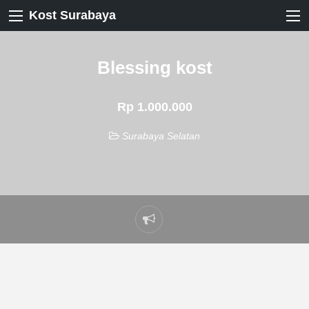
Kost Surabaya
Blessing kost
Rp 1.000.000
Surabaya Selatan
Laporkan
masalah