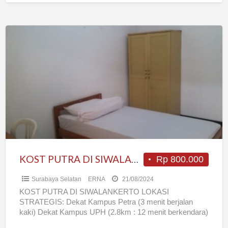
KOST
PUTRA
DI
SIWALANKERTO
(DEKAT
PETRA,
UPH
DAN
CITO)
KOST PUTRA DI SIWALANKERTO (DEKAT PETRA, UPH DAN CITO)
Rp 800.000
Surabaya Selatan
ERNA
21/08/2024
KOST PUTRA DI SIWALANKERTO LOKASI
STRATEGIS: Dekat Kampus Petra (3 menit berjalan
kaki) Dekat Kampus UPH (2.8km : 12 menit berkendara)
Dekat CITO (2.8km :
[…]