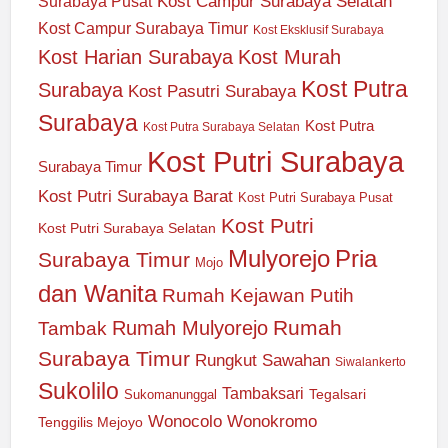
Kost Campur Surabaya Selatan
Surabaya Pusat
Kost Campur Surabaya Timur
Kost Eksklusif Surabaya
Kost Harian Surabaya
Kost Murah
Kost Putra
Surabaya
Kost Pasutri Surabaya
Surabaya
Kost Putra
Kost Putra Surabaya Selatan
Kost Putri Surabaya
Surabaya Timur
Kost Putri Surabaya Barat
Kost Putri Surabaya Pusat
Kost Putri
Kost Putri Surabaya Selatan
Mulyorejo
Pria
Surabaya Timur
Mojo
dan Wanita
Rumah Kejawan Putih
Rumah
Rumah Mulyorejo
Tambak
Surabaya Timur
Rungkut
Sawahan
Siwalankerto
Sukolilo
Tambaksari
Tegalsari
Sukomanunggal
Wonocolo
Wonokromo
Tenggilis Mejoyo