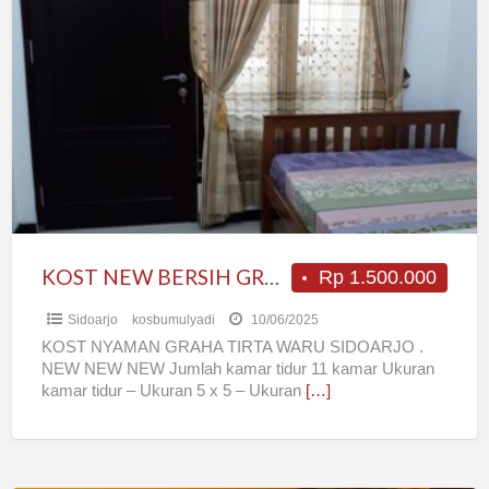
KOST
NEW
BERSIH
GRESS
NYAMAN
GRAHA
TIRTA
WARU
SIDOARJO
KOST NEW BERSIH GRESS NYAMAN GRAHA TIRTA WARU SIDOARJO
Rp 1.500.000
Sidoarjo
kosbumulyadi
10/06/2025
KOST NYAMAN GRAHA TIRTA WARU SIDOARJO .
NEW NEW NEW Jumlah kamar tidur 11 kamar Ukuran
kamar tidur – Ukuran 5 x 5 – Ukuran
[…]