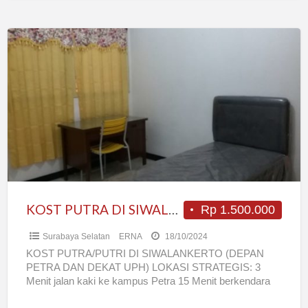
KOST
PUTRA
DI
SIWALANKERTO
(DEPAN
PETRA
DAN
DEKAT
UPH,
CITO)
KOST PUTRA DI SIWALANKERTO (DEPAN PETRA DAN DEKAT UPH, CITO)
Rp 1.500.000
Surabaya Selatan
ERNA
18/10/2024
KOST PUTRA/PUTRI DI SIWALANKERTO (DEPAN
PETRA DAN DEKAT UPH) LOKASI STRATEGIS: 3
Menit jalan kaki ke kampus Petra 15 Menit berkendara
ke Cito dan UPH
[…]