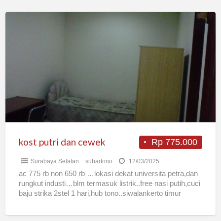
kost
putri
dan
cewek
kost putri dan cewek
Rp 775.000
Surabaya Selatan
suhartono
12/03/2025
ac 775 rb non 650 rb …lokasi dekat universita petra,dan
rungkut industi…blm termasuk listrik..free nasi putih,cuci
baju strika 2stel 1 hari,hub tono..siwalankerto timur
1/86…. hub
[…]