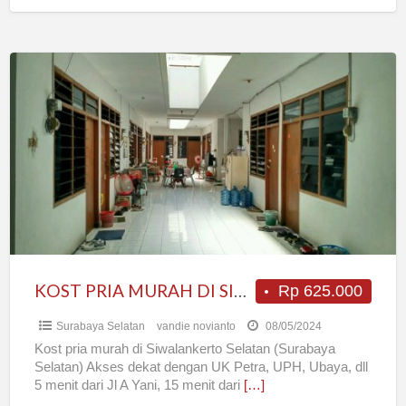
KOST
PRIA
MURAH
DI
SIWALANKERTO
SELATAN
KOST PRIA MURAH DI SIWALANKERTO SELATAN
Rp 625.000
Surabaya Selatan
vandie novianto
08/05/2024
Kost pria murah di Siwalankerto Selatan (Surabaya
Selatan) Akses dekat dengan UK Petra, UPH, Ubaya, dll
5 menit dari Jl A Yani, 15 menit dari
[…]