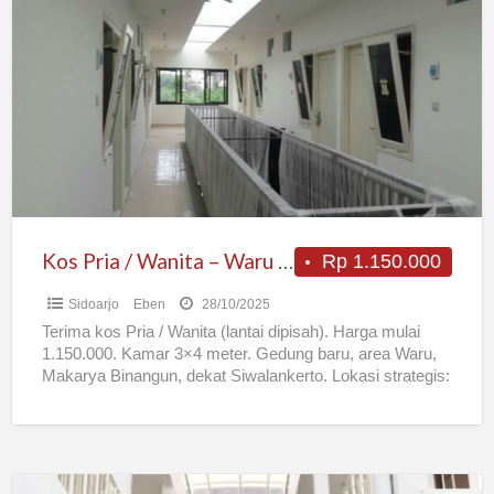
Pria
/
Wanita
–
Waru
dekat
Siwalankerto
Kos Pria / Wanita – Waru dekat Siwalankerto
Rp 1.150.000
Sidoarjo
Eben
28/10/2025
Terima kos Pria / Wanita (lantai dipisah). Harga mulai
1.150.000. Kamar 3×4 meter. Gedung baru, area Waru,
Makarya Binangun, dekat Siwalankerto. Lokasi strategis:
– 2
[…]
Kost