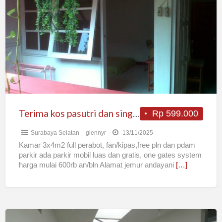
kos
pasutri
dan
single
full
perabot
free
pln
pdam
Terima kos pasutri dan single full perabot free pln pdam free parkir
Rp 599.000
free
Surabaya Selatan
glennyr
13/11/2025
parkir
Kamar 3x4m2 full perabot, fan/kipas,free pln dan pdam
parkir ada parkir mobil luas dan gratis, one gates system
harga mulai 600rb an/bln Alamat jemur andayani
[…]
Kos