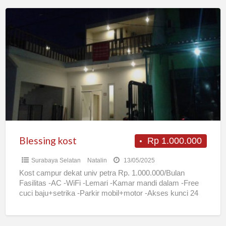
Blessing
kost
Blessing kost
Rp 1.000.000
Surabaya Selatan
Natalin
13/05/2025
Kost campur dekat univ petra Rp. 1.000.000/Bulan
Fasilitas -AC -WiFi -Lemari -Kamar mandi dalam -Free
cuci baju+setrika -Parkir mobil+motor -Akses kunci 24
jam -Kamar 3×4