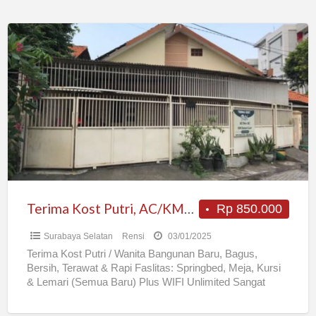
Terima
Kost
Putri,
AC/KMR
MANDI
dlm,
8m
dari
Kampus
PETRA
Terima Kost Putri, AC/KMR MANDI dlm, 8m dari Kampus PETRA
Rp 850.000
Surabaya Selatan
Rensi
03/01/2025
Terima Kost Putri / Wanita Bangunan Baru, Bagus,
Bersih, Terawat & Rapi Faslitas: Springbed, Meja, Kursi
& Lemari (Semua Baru) Plus WIFI Unlimited Sangat
dekat
[…]