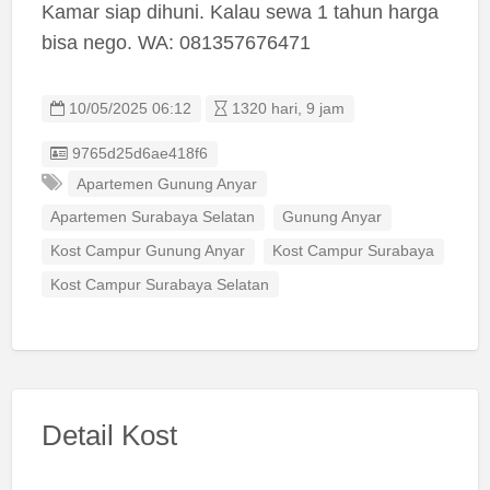
Kamar siap dihuni. Kalau sewa 1 tahun harga
bisa nego. WA: 081357676471
10/05/2025 06:12
1320 hari, 9 jam
Listing ID
9765d25d6ae418f6
Apartemen Gunung Anyar
Apartemen Surabaya Selatan
Gunung Anyar
Kost Campur Gunung Anyar
Kost Campur Surabaya
Kost Campur Surabaya Selatan
Detail Kost