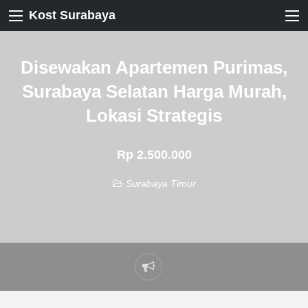
Kost Surabaya
Disewakan Apartemen Purimas,
Surabaya Selatan Harga Murah,
Lokasi Strategis
Rp 2.500.000
Surabaya Timur
Laporkan
masalah