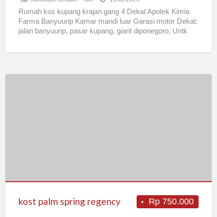
Rumah kos kupang krajan gang 4 Dekat Apotek Kimia
Farma Banyuurip Kamar mandi luar Garasi motor Dekat:
jalan banyuurip, pasar kupang, giant diponegoro, Untk
wanita
[…]
kost
palm
spring
regency
kost palm spring regency
Rp 750.000