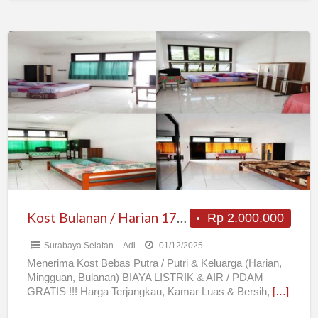
Kost
Bulanan
/
Harian
175
ribu
Murah
Bebas
AC
TV
Kost Bulanan / Harian 175 ribu Murah Bebas AC TV Wi-Fi – Surabaya
Rp 2.000.000
Wi-
Surabaya Selatan
Adi
01/12/2025
Fi
Menerima Kost Bebas Putra / Putri & Keluarga (Harian,
–
Mingguan, Bulanan) BIAYA LISTRIK & AIR / PDAM
Surabaya
GRATIS !!! Harga Terjangkau, Kamar Luas & Bersih,
[…]