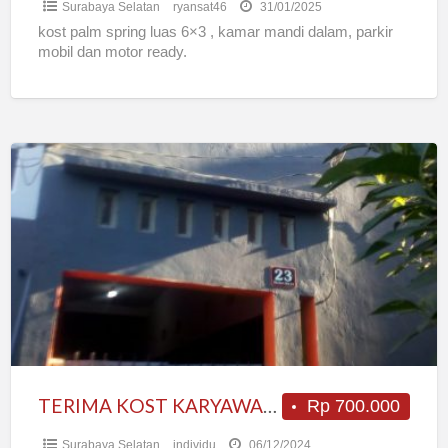
Surabaya Selatan
ryansat46
31/01/2025
kost palm spring luas 6×3 , kamar mandi dalam, parkir
mobil dan motor ready.
TERIMA
KOST
KARYAWAN
DAN
RUMAH
TANGGA
TERIMA KOST KARYAWAN DAN RUMAH TANGGA
Rp 700.000
Surabaya Selatan
individu
06/12/2024