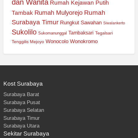
dan Wanita
Rumah Kejawan Putih
Rumah
Rumah Mulyorejo
Tambak
Surabaya Timur
Rungkut
Sawahan
Siwalankerto
Sukolilo
Tambaksari
Tegalsari
Sukomanunggal
Wonocolo
Wonokromo
Tenggilis Mejoyo
Kost Surabaya
Surabaya Barat
Surabaya Pusat
Surabaya Selatan
Surabaya Timur
Surabaya Utara
Sekitar Surabaya