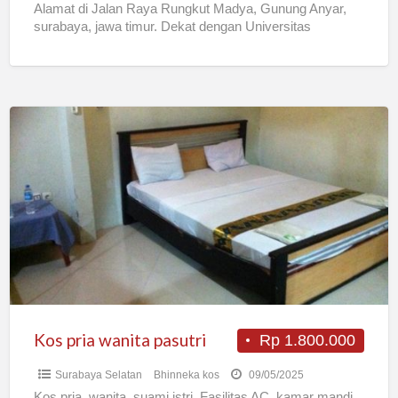
Alamat di Jalan Raya Rungkut Madya, Gunung Anyar,
surabaya, jawa timur. Dekat dengan Universitas
Pembangunan Nasional (UPN) Veteran, Sampoerna,
[…]
Kos
pria
wanita
pasutri
Kos pria wanita pasutri
Rp 1.800.000
Surabaya Selatan
Bhinneka kos
09/05/2025
Kos pria, wanita, suami istri. Fasilitas AC, kamar mandi