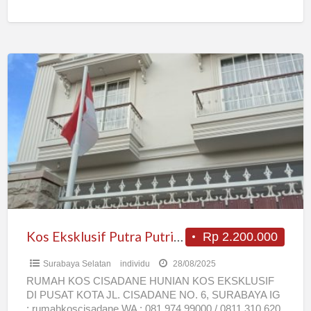
Kos
Eksklusif
Putra
Putri
Pasutri
Eksekutif
Baru
Mewah
Full
AC
Kos Eksklusif Putra Putri Pasutri Eksekutif Baru Mewah Full AC Bersih Surabaya Darmo
Rp 2.200.000
Bersih
Surabaya Selatan
individu
28/08/2025
Surabaya
RUMAH KOS CISADANE HUNIAN KOS EKSKLUSIF
Darmo
DI PUSAT KOTA JL. CISADANE NO. 6, SURABAYA IG
: rumahkoscisadane WA : 081.974.99000 / 0811.310.620