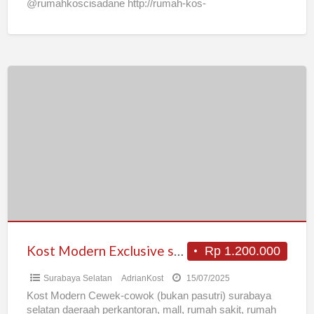
@rumahkoscisadane http://rumah-kos-
cisadane.business.site WA : 081 974 99000 FASILITAS
RUMAH KOS
[…]
Kost
Modern
Exclusive
surabaya
selatan
Kost Modern Exclusive surabaya selatan
Rp 1.200.000
Surabaya Selatan
AdrianKost
15/07/2025
Kost Modern Cewek-cowok (bukan pasutri) surabaya
selatan daeraah perkantoran, mall, rumah sakit, rumah