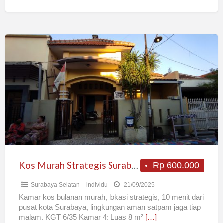
Kos
Murah
Strategis
Surabaya
Kos Murah Strategis Surabaya
Rp 600.000
Surabaya Selatan
individu
21/09/2025
Kamar kos bulanan murah, lokasi strategis, 10 menit dari
pusat kota Surabaya, lingkungan aman satpam jaga tiap
malam. KGT 6/35 Kamar 4: Luas 8 m²
[…]