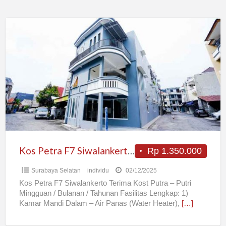
Kos
Petra
F7
Siwalankerto
Fasilitas
Lengkap
Murah
Kos Petra F7 Siwalankerto Fasilitas Lengkap Murah
Rp 1.350.000
Surabaya Selatan
individu
02/12/2025
Kos Petra F7 Siwalankerto Terima Kost Putra – Putri
Mingguan / Bulanan / Tahunan Fasilitas Lengkap: 1)
Kamar Mandi Dalam – Air Panas (Water Heater),
[…]