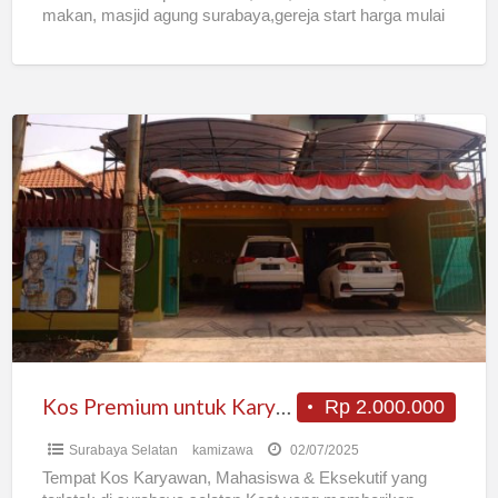
makan, masjid agung surabaya,gereja start harga mulai
900.000 fasilitas Bangunan baru 10
[…]
Kos
Premium
untuk
Karyawan
&
Mahasiswa
di
Tenggilis
Surabaya
Kos Premium untuk Karyawan & Mahasiswa di Tenggilis Surabaya
Rp 2.000.000
Surabaya Selatan
kamizawa
02/07/2025
Tempat Kos Karyawan, Mahasiswa & Eksekutif yang