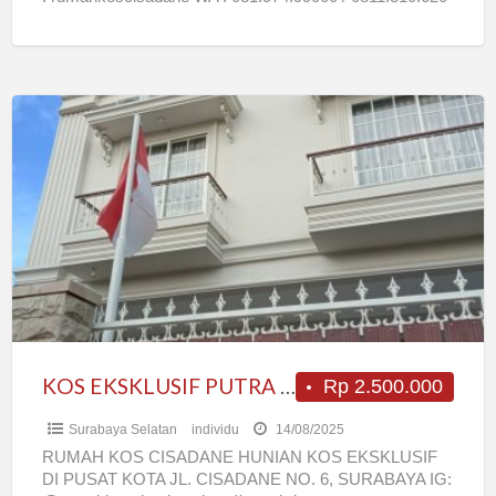
Web : http://rumah-kos-cisadane.business.site
[…]
KOS
EKSKLUSIF
PUTRA
PUTRI
PASUTRI
EKSEKUTIF
FULL
AC
AREA
DARMO
KOS EKSKLUSIF PUTRA PUTRI PASUTRI EKSEKUTIF FULL AC AREA DARMO SURABAYA PUSAT
Rp 2.500.000
SURABAYA
Surabaya Selatan
individu
14/08/2025
PUSAT
RUMAH KOS CISADANE HUNIAN KOS EKSKLUSIF
DI PUSAT KOTA JL. CISADANE NO. 6, SURABAYA IG: