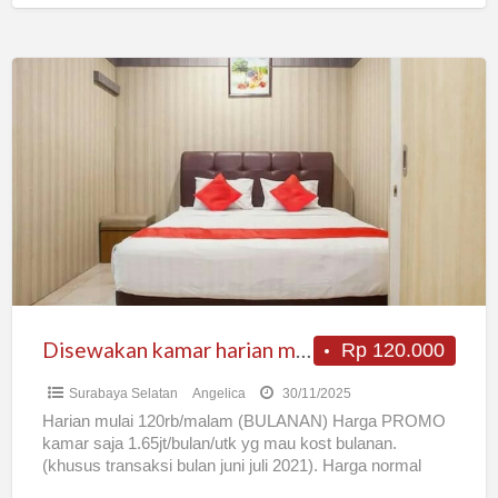
Disewakan
kamar
harian
mulai
120rb/hari
Disewakan kamar harian mulai 120rb/hari
Rp 120.000
Surabaya Selatan
Angelica
30/11/2025
Harian mulai 120rb/malam (BULANAN) Harga PROMO
kamar saja 1.65jt/bulan/utk yg mau kost bulanan.
(khusus transaksi bulan juni juli 2021). Harga normal
1.9jt/bulan/kamar!! Belom termasuk listrik
[…]