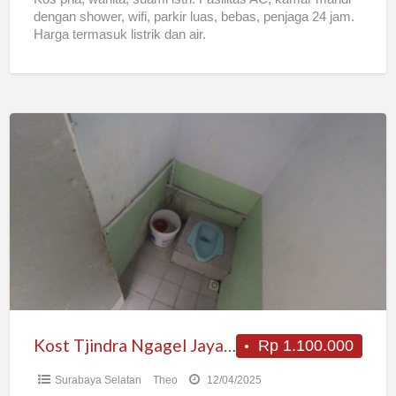
dengan shower, wifi, parkir luas, bebas, penjaga 24 jam.
Harga termasuk listrik dan air.
Kost
Tjindra
Ngagel
Jaya
Tengah
Tipe
B
Gubeng
Surabaya
Kost Tjindra Ngagel Jaya Tengah Tipe B Gubeng Surabaya
Rp 1.100.000
Surabaya Selatan
Theo
12/04/2025