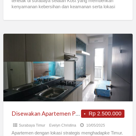
terletak di surabaya selatan Kost yang memberikan
kenyamanan kebersihan dan keamanan serta lokasi
yang sangat strategis Dekat dengan
[…]
Disewakan
Apartemen
Purimas,
Surabaya
Selatan
Harga
Murah,
Lokasi
Strategis
Disewakan Apartemen Purimas, Surabaya Selatan Harga Murah, Lokasi Strategis
Rp 2.500.000
Surabaya Timur
Evelyn Christina
10/05/2025
Apartemen dengan lokasi strategis menghadapke Timur.