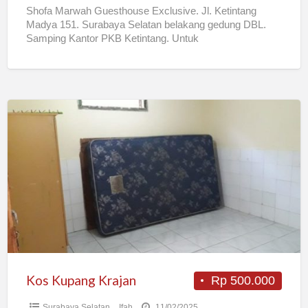
Shofa Marwah Guesthouse Exclusive. Jl. Ketintang
Madya 151. Surabaya Selatan belakang gedung DBL.
Samping Kantor PKB Ketintang. Untuk
karyawan/karyawati/pasutri tanpa anak. Fasilitas: Dekat
minimarket ke
[…]
Kos
Kupang
Krajan
Kos Kupang Krajan
Rp 500.000
Surabaya Selatan
Ifah
11/02/2025