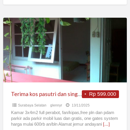
Terima
kos
pasutri
dan
single
full
perabot
free
pln
pdam
Terima kos pasutri dan single full perabot free pln pdam free parkir
Rp 599.000
free
Surabaya Selatan
glennyr
13/11/2025
parkir
Kamar 3x4m2 full perabot, fan/kipas,free pln dan pdam
parkir ada parkir mobil luas dan gratis, one gates system
harga mulai 600rb an/bln Alamat jemur andayani
[…]