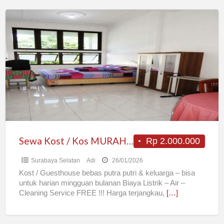
Sewa
Kost
/
Kos
MURAH
BAGUS
NYAMAN
Surabaya
Barat
Harian
Sewa Kost / Kos MURAH BAGUS NYAMAN Surabaya Barat Harian Mingguan Bulanan
Rp 2.000.000
Mingguan
Surabaya Selatan
Adi
26/01/2026
Bulanan
Kost / Guesthouse bebas putra putri & keluarga – bisa
untuk harian mingguan bulanan Biaya Listrik – Air –
Cleaning Service FREE !!! Harga terjangkau,
[…]