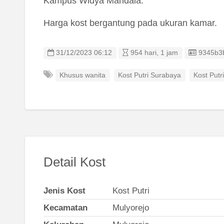
Kampus Widya Mandala.
Harga kost bergantung pada ukuran kamar.
Listing 
31/12/2023 06:12
954 hari, 1 jam
9345b3
Khusus wanita
Kost Putri Surabaya
Kost Putr
Detail Kost
Jenis Kost
Kost Putri
Kecamatan
Mulyorejo