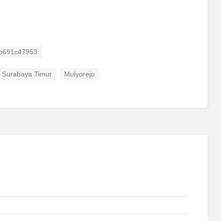
ID
b691c47953
i Surabaya Timur
Mulyorejo