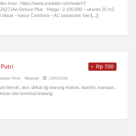
ideo kost : https://www.youtube.com/watch?
ZiQ7JAo Deluxe Plus : Harga : 2.100.000 – ukuran 20 m2
ai dasar – kasur Comforta – AC panasonic low
[…]
 Putri
Rp 700
abaya Timur
Maqsudi
23/01/2026
utri bersih, asri, dekat dg warung makan, laundry, kampus,
toran dan terminal bratang.