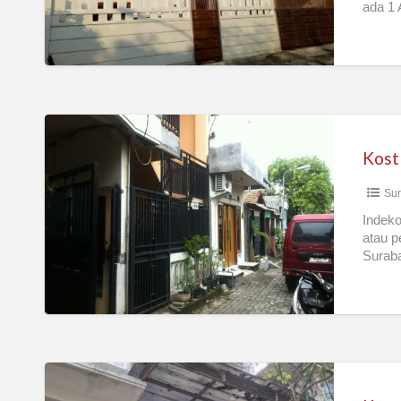
ada 1 
Kost
Putri
Daerah
Sur
Wonokromo,
Tengah
Indeko
atau p
Kota
Suraba
Surabaya
Kost
Putri