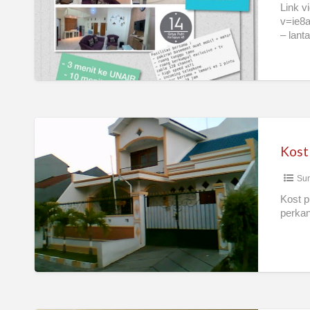
Link v
v=ie8a
– lant
Kost
Putri
Kost
Sur
Kost p
perkan