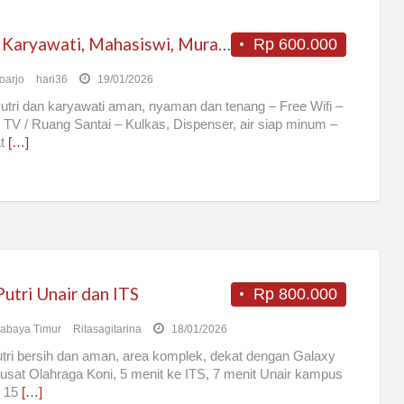
Kost Karyawati, Mahasiswi, Murah, Tenang, Aman
Rp 600.000
oarjo
hari36
19/01/2026
utri dan karyawati aman, nyaman dan tenang – Free Wifi –
TV / Ruang Santai – Kulkas, Dispenser, air siap minum –
t
[…]
utri Unair dan ITS
Rp 800.000
abaya Timur
Ritasagitarina
18/01/2026
tri bersih dan aman, area komplek, dekat dengan Galaxy
pusat Olahraga Koni, 5 menit ke ITS, 7 menit Unair kampus
n 15
[…]