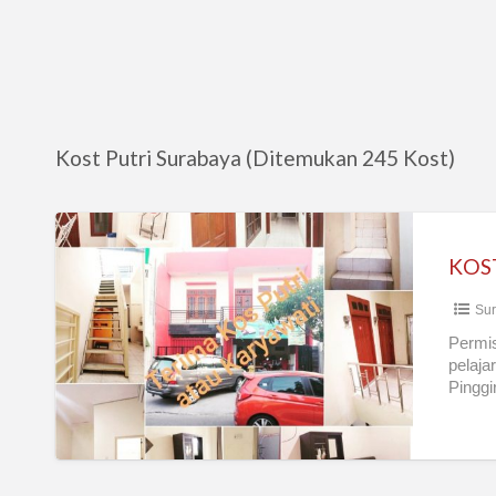
Kost Putri Surabaya (Ditemukan 245 Kost)
KOST
BA
KOS
MANUKAN
Sur
SBY
BRT
Permis
pelaja
Pingg