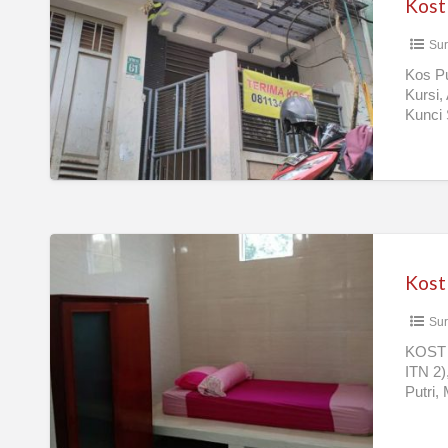
Kost
Istimewa
Sur
Kos Pu
Kursi,
Kunci 
Kost
Putri
Kost
Biru
Su
ITN
2
KOST 
ITN 2)
Malang
Putri,