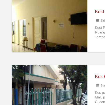
Kost
Karyawati,
Mahasiswi,
Sid
Murah,
Tenang,
Kost P
Ruang 
Aman
Tempa
Kos
Putri
Kos P
Unair
Sur
dan
ITS
Kos pu
Mall, 
C, da