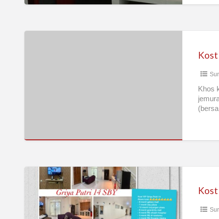
Kost
Putri
Kost 
AC
Sur
nabilla
Khos k
jemura
(bersa
Kost
vip
Kost
putri
Sur
nyaman