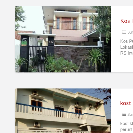
Kos
Putri
Kos 
Sidosermo
Sur
Kos Pu
Lokasi
RS Int
kost
putri”
kost
THOMAS
Sur
home
stay”
kost k
perunt