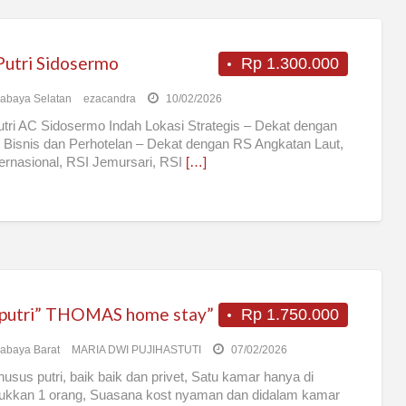
Putri Sidosermo
Rp 1.300.000
abaya Selatan
ezacandra
10/02/2026
tri AC Sidosermo Indah Lokasi Strategis – Dekat dengan
 Bisnis dan Perhotelan – Dekat dengan RS Angkatan Laut,
ernasional, RSI Jemursari, RSI
[…]
 putri” THOMAS home stay”
Rp 1.750.000
abaya Barat
MARIA DWI PUJIHASTUTI
07/02/2026
husus putri, baik baik dan privet, Satu kamar hanya di
ukkan 1 orang, Suasana kost nyaman dan didalam kamar