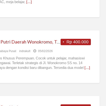
AC, meja belajar,
[…]
Kost Putri Daerah Wonokromo, Tengah Kota Surabaya
Rp 400.000
abaya Pusat
indrakult
05/02/2026
s Khusus Perempuan. Cocok untuk pelajar, mahasiswi
egawai. Terletak strategis di Jl. Wonokromo SS no. 14
ya dengan kondisi baru dibangun. Tersedia dua model
[…]