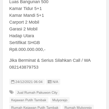
Luas Bangunan 500
Kamar Tidur 5+1
Kamar Mandi 5+1
Carport 2 Mobil
Garasi 2 Mobil
Hadap Utara
Sertifikat SHGB
Rp8.000.000.000,-
Jika Berminat & Serius Silahkan Call / WA
082143879753
Listing ID
24/12/2021 06:04
N/A
Jual Rumah Pakuwon City
Kejawan Putih Tambak
Mulyorejo
Rumah Kejawan Putih Tambak
Rumah Mulyorejo