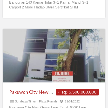
Bangunan 140 Kamar Tidur 3+1 Kamar Mandi 3+1
Carport 2 Mobil Hadap Utara Sertifikat SHM
Rp2.600.000.000,- Jika
[…]
Pakuwon
City
New
Gress
Pakuwon City New Gress
Rp 5.500.000.000
Surabaya Timur
Plaza Rumah
21/01/2022
Pakuwon City New Gress Luas Tanah 8×20 Luas