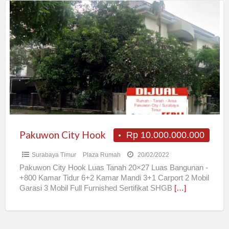
Pakuwon
City
Hook
Pakuwon City Hook
Rp 10.000.000.000
Surabaya Timur
Plaza Rumah
20/02/2022
Pakuwon City Hook Luas Tanah 20×27 Luas Bangunan -
+800 Kamar Tidur 6+2 Kamar Mandi 3+1 Carport 2 Mobil
Garasi 3 Mobil Full Furnished Sertifikat SHGB
[…]