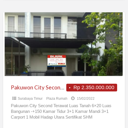
Pakuwon
City
Second
Terawat
Pakuwon City Second Terawat
Rp 2.350.000.000
Surabaya Timur
Plaza Rumah
15/02/2022
Pakuwon City Second Terawat Luas Tanah 6×20 Luas
Bangunan -+150 Kamar Tidur 3+1 Kamar Mandi 3+1
Carport 1 Mobil Hadap Utara Sertifikat SHM
Rp2.350.000.000,- Jika
[…]