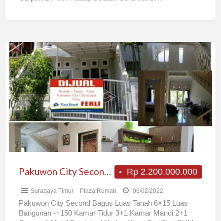
Rp3.500.000.000,- Jika
[…]
Pakuwon
City
Second
Bagus
Pakuwon City Second Bagus
Rp 2.200.000.000
Surabaya Timur
Plaza Rumah
06/02/2022
Pakuwon City Second Bagus Luas Tanah 6×15 Luas
Bangunan -+150 Kamar Tidur 3+1 Kamar Mandi 2+1