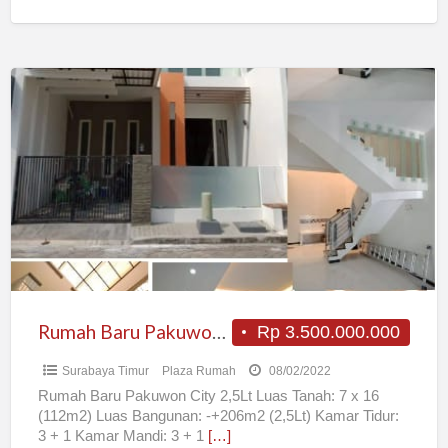
Rumah
Baru
Pakuwon
City
2,5Lt
Rumah Baru Pakuwon City 2,5Lt
Rp 3.500.000.000
Surabaya Timur
Plaza Rumah
08/02/2022
Rumah Baru Pakuwon City 2,5Lt Luas Tanah: 7 x 16
(112m2) Luas Bangunan: -+206m2 (2,5Lt) Kamar Tidur:
3 + 1 Kamar Mandi: 3 + 1
[…]