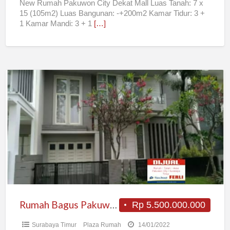
New Rumah Pakuwon City Dekat Mall Luas Tanah: 7 x
15 (105m2) Luas Bangunan: -+200m2 Kamar Tidur: 3 +
1 Kamar Mandi: 3 + 1
[…]
Rumah
Bagus
Pakuwon
City
Rumah Bagus Pakuwon City
Rp 5.500.000.000
Surabaya Timur
Plaza Rumah
14/01/2022