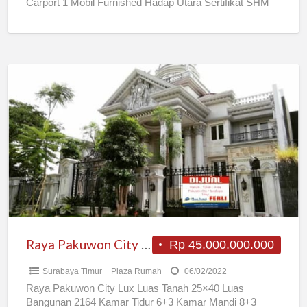
Carport 1 Mobil Furnished Hadap Utara Sertifikat SHM
Rp2.200.000.000,-
[…]
Raya
Pakuwon
City
Lux
Raya Pakuwon City Lux
Rp 45.000.000.000
Surabaya Timur
Plaza Rumah
06/02/2022
Raya Pakuwon City Lux Luas Tanah 25×40 Luas
Bangunan 2164 Kamar Tidur 6+3 Kamar Mandi 8+3