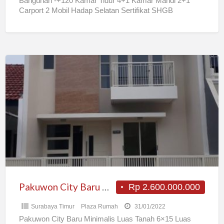
Bangunan -+120 Kamar Tidur 4+1 Kamar Mandi 2+1
Carport 2 Mobil Hadap Selatan Sertifikat SHGB
Rp1.650.000.000,- Jika
[…]
Pakuwon
City
Baru
Minimalis
Pakuwon City Baru Minimalis
Rp 2.600.000.000
Surabaya Timur
Plaza Rumah
31/01/2022
Pakuwon City Baru Minimalis Luas Tanah 6×15 Luas