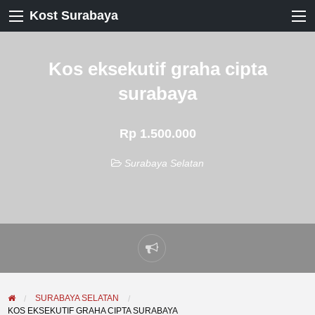
Kost Surabaya
Kos eksekutif graha cipta
surabaya
Rp 1.500.000
Surabaya Selatan
Laporkan
masalah
SURABAYA SELATAN
KOS EKSEKUTIF GRAHA CIPTA SURABAYA