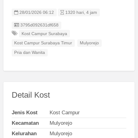
28/01/2026 06:12
1320 hari, 4 jam
Listing ID
3795d092631df658
Kost Campur Surabaya
Kost Campur Surabaya Timur
Mulyorejo
Pria dan Wanita
Detail Kost
Jenis Kost
Kost Campur
Kecamatan
Mulyorejo
Kelurahan
Mulyorejo