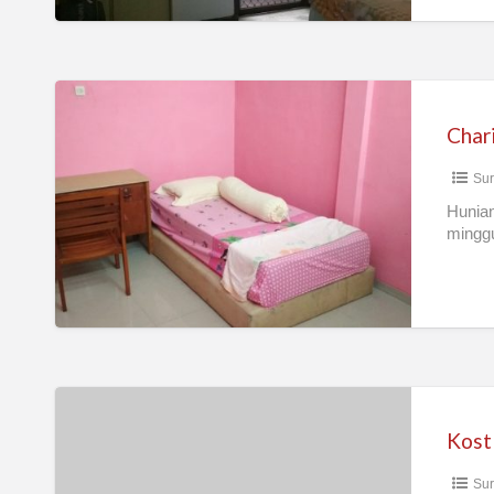
COAST
Charisma
Homestay
Char
Sur
Hunian
minggu
Kost
Surabaya
Timur
Sur
(perumahan