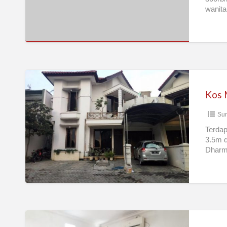
untuk
wanita
duafa
surab
murah
Kos
Murah
Bu
Sur
Mia
Surabaya
Terdap
3.5m d
Timur
Dharm
Kost