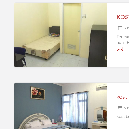
KOST
Campur
dekat
Sur
UNTAG
surabaya
Terima
huni. 
timur
[…]
kost
kalijudan
kost 
Sur
kost b