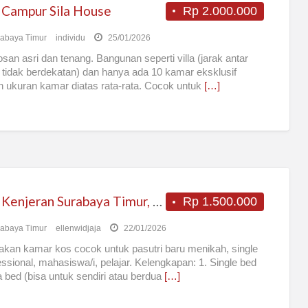
 Campur Sila House
Rp 2.000.000
abaya Timur
individu
25/01/2026
san asri dan tenang. Bangunan seperti villa (jarak antar
tidak berdekatan) dan hanya ada 10 kamar eksklusif
 ukuran kamar diatas rata-rata. Cocok untuk
[…]
Kost Kenjeran Surabaya Timur, Dekat UNAIR ITS EAST COAST
Rp 1.500.000
abaya Timur
ellenwidjaja
22/01/2026
kan kamar kos cocok untuk pasutri baru menikah, single
essional, mahasiswa/i, pelajar. Kelengkapan: 1. Single bed
a bed (bisa untuk sendiri atau berdua
[…]