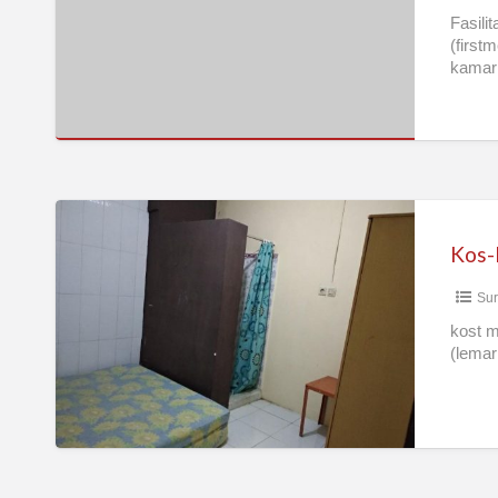
elite
Fasili
(first
araya)
kamar 
[…]
Kos-
Kosan
Nyaman
Sur
Berkualitas
Surabaya
kost m
(lemar
Timur