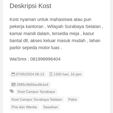
Deskripsi Kost
Kost nyaman untuk mahasiswa atau pun
pekerja kantoran , Wilayah Surabaya Selatan ,
kamar mandi dalam, tersedia meja , kasur
bantal dll, akses keluar masuk mudah , lahan
parkir sepeda motor luas .
Wa/Sms : 081998996404
07/05/2024 06:13
1320 hari, 16 jam
Listing ID
2885c9b66ac6b1e4
Kost Campur Surabaya
Kost Campur Surabaya Selatan
Pakis
Pria dan Wanita
Sawahan