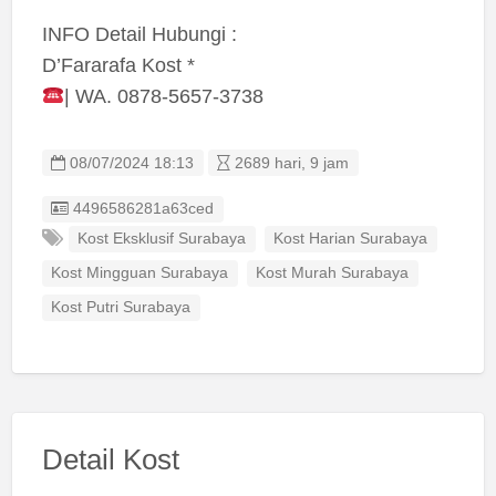
INFO Detail Hubungi :
D’Fararafa Kost *
| WA. 0878-5657-3738
08/07/2024 18:13
2689 hari, 9 jam
Listing ID
4496586281a63ced
Kost Eksklusif Surabaya
Kost Harian Surabaya
Kost Mingguan Surabaya
Kost Murah Surabaya
Kost Putri Surabaya
Detail Kost