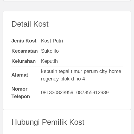
Detail Kost
Jenis Kost
Kost Putri
Kecamatan
Sukolilo
Kelurahan
Keputih
keputih tegal timur perum city home
Alamat
regency blok d no 4
Nomor
081330823959, 087855912939
Telepon
Hubungi Pemilik Kost