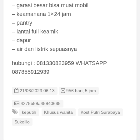
– garasi besar bisa muat mobil
– keamanana 1×24 jam
– pantry
– lantai full keamik
– dapur
– air dan listrik sepuasnya
hubungi : 081330823959 WHATSAPP
087855912939
21/06/2023 06:13
956 hari, 5 jam
Listing ID
4275b59a45940685
keputih
Khusus wanita
Kost Putri Surabaya
Sukolilo