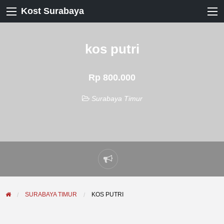
Kost Surabaya
kos putri
Rp 800.000
Surabaya Timur
Laporkan
masalah
SURABAYA TIMUR
KOS PUTRI