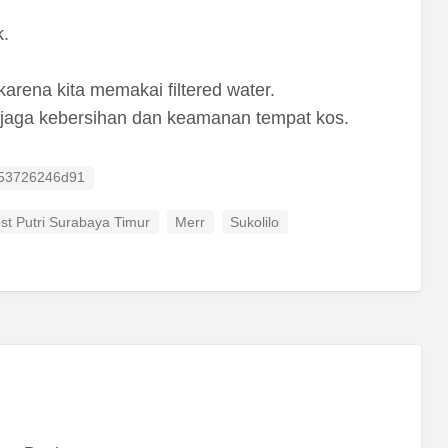
k.
rena kita memakai filtered water.
aga kebersihan dan keamanan tempat kos.
 ID
53726246d91
st Putri Surabaya Timur
Merr
Sukolilo