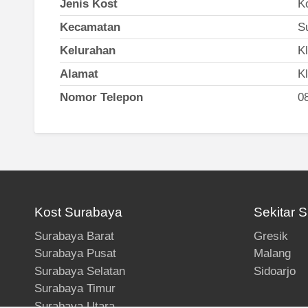
Jenis Kost
Ko
Kecamatan
Su
Kelurahan
K
Alamat
K
Nomor Telepon
0
Kost Surabaya
Sekitar 
Surabaya Barat
Gresik
Surabaya Pusat
Malang
Surabaya Selatan
Sidoarjo
Surabaya Timur
Surabaya Utara