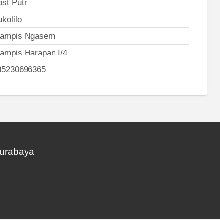
st Putri
kolilo
lampis Ngasem
lampis Harapan I/4
85230696365
Surabaya