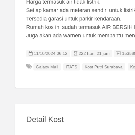
Harga termasuk air tidak listrik.
Setiap kamar ada meteran sendiri untuk listri
Tersedia garasi untuk parkir kendaraan.
Rumah kos ini sudah termasuk AIR BERSIH ka
Juga akan ada warnen untuk membantu menj
Listing
11/10/2024 06:12
222 hari, 21 jam
15358
Galaxy Mall
ITATS
Kost Putri Surabaya
Ko
Detail Kost