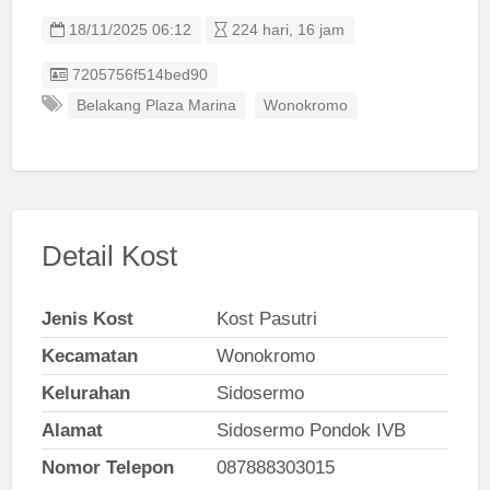
18/11/2025 06:12
224 hari, 16 jam
Listing ID
7205756f514bed90
Belakang Plaza Marina
Wonokromo
Detail Kost
Jenis Kost
Kost Pasutri
Kecamatan
Wonokromo
Kelurahan
Sidosermo
Alamat
Sidosermo Pondok IVB
Nomor Telepon
087888303015