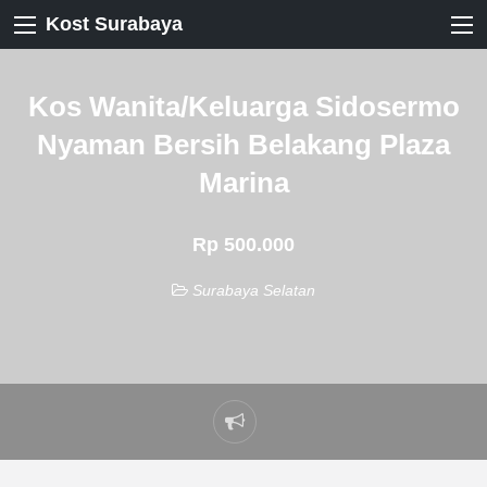
Kost Surabaya
Kos Wanita/Keluarga Sidosermo
Nyaman Bersih Belakang Plaza
Marina
Rp 500.000
Surabaya Selatan
Laporkan
masalah