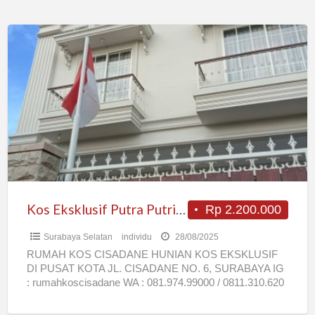
Kos
Eksklusif
Putra
Putri
Pasutri
Eksekutif
Baru
Mewah
Full
AC
Kos Eksklusif Putra Putri Pasutri Eksekutif Baru Mewah Full AC Bersih Surabaya Darmo
Rp 2.200.000
Bersih
Surabaya Selatan
individu
28/08/2025
Surabaya
RUMAH KOS CISADANE HUNIAN KOS EKSKLUSIF
Darmo
DI PUSAT KOTA JL. CISADANE NO. 6, SURABAYA IG
: rumahkoscisadane WA : 081.974.99000 / 0811.310.620
Web : http://rumah-kos-cisadane.business.site
[…]