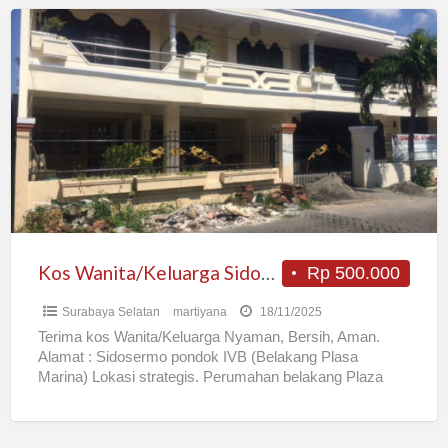
Kos
Wanita/Keluarga
Sidosermo
Nyaman
Bersih
Belakang
Plaza
Marina
Kos Wanita/Keluarga Sidosermo Nyaman Bersih Belakang Plaza Marina
Rp 500.000
Surabaya Selatan
martiyana
18/11/2025
Terima kos Wanita/Keluarga Nyaman, Bersih, Aman.
Alamat : Sidosermo pondok IVB (Belakang Plasa
Marina) Lokasi strategis. Perumahan belakang Plaza
Marina. Nyaman dan tenteram. Keamanan 24
[…]