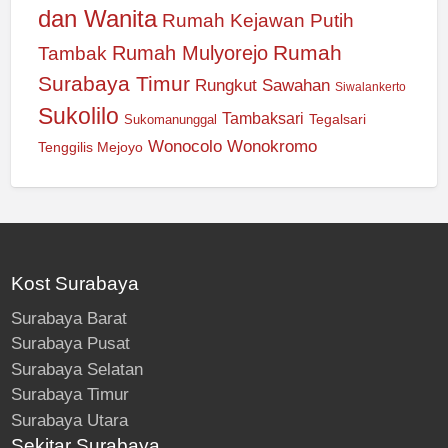
dan Wanita
Rumah Kejawan Putih
Rumah
Rumah Mulyorejo
Tambak
Surabaya Timur
Rungkut
Sawahan
Siwalankerto
Sukolilo
Tambaksari
Tegalsari
Sukomanunggal
Wonocolo
Wonokromo
Tenggilis Mejoyo
Kost Surabaya
Surabaya Barat
Surabaya Pusat
Surabaya Selatan
Surabaya Timur
Surabaya Utara
Sekitar Surabaya