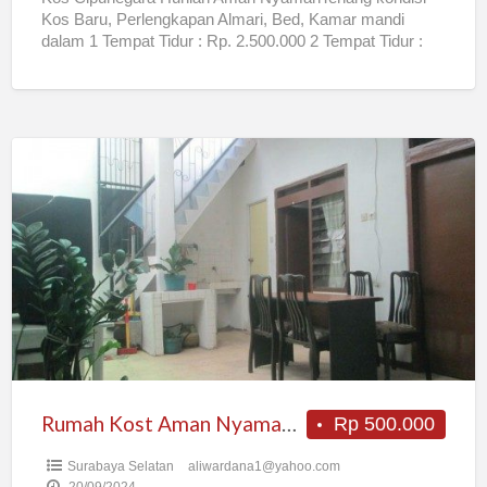
Kos Baru, Perlengkapan Almari, Bed, Kamar mandi
dalam 1 Tempat Tidur : Rp. 2.500.000 2 Tempat Tidur :
Rp.
[…]
Rumah
Kost
Aman
Nyaman
Daerah
Ngagel
Kota
Rumah Kost Aman Nyaman Daerah Ngagel Kota
Rp 500.000
Surabaya Selatan
aliwardana1@yahoo.com