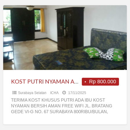
KOST
PUTRI
NYAMAN
AMAN
BERSIH
KOST PUTRI NYAMAN AMAN BERSIH
Rp 800.000
Surabaya Selatan
ICHA
17/11/2025
TERIMA KOST KHUSUS PUTRI ADA IBU KOST
NYAMAN BERSIH AMAN FREE WIFI JL. BRATANG
GEDE VI-G NO. 67 SURABAYA 800RIBU/BULAN,
termasuk: uk kamar 6×3,5 m2
[…]