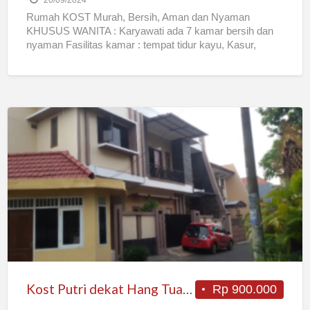
20/09/2024
Rumah KOST Murah, Bersih, Aman dan Nyaman
KHUSUS WANITA : Karyawati ada 7 kamar bersih dan
nyaman Fasilitas kamar : tempat tidur kayu, Kasur,
sprei,bantal,
[…]
Kost
Putri
dekat
Hang
Tuah
dan
RSAL
mulai
900rb
Kost Putri dekat Hang Tuah dan RSAL mulai 900rb
Rp 900.000