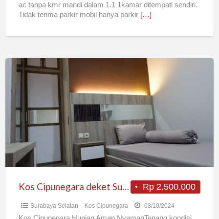
ac tanpa kmr mandi dalam 1.1 1kamar ditempati sendiri.
Tidak terima parkir mobil hanya parkir
[…]
Kos
Cipunegara
deket
Sutos
Kos Cipunegara deket Sutos
Rp 2.500.000
Surabaya Selatan
Kos Cipunegara
03/10/2024
Kos Cipunegara Hunian Aman NyamanTenang kondisi