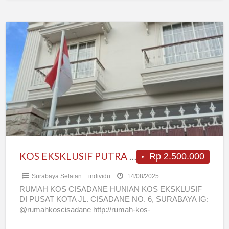
KOS
EKSKLUSIF
PUTRA
PUTRI
PASUTRI
EKSEKUTIF
FULL
AC
AREA
DARMO
KOS EKSKLUSIF PUTRA PUTRI PASUTRI EKSEKUTIF FULL AC AREA DARMO SURABAYA PUSAT
Rp 2.500.000
SURABAYA
Surabaya Selatan
individu
14/08/2025
PUSAT
RUMAH KOS CISADANE HUNIAN KOS EKSKLUSIF
DI PUSAT KOTA JL. CISADANE NO. 6, SURABAYA IG:
@rumahkoscisadane http://rumah-kos-
cisadane.business.site WA : 081 974 99000 FASILITAS