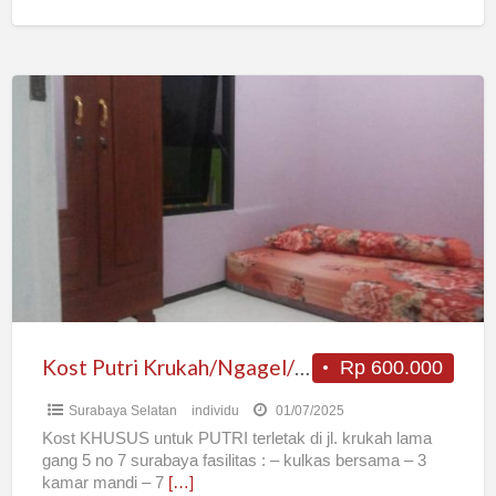
Kost
Putri
Krukah/Ngagel/Bratang
Kost Putri Krukah/Ngagel/Bratang
Rp 600.000
Surabaya Selatan
individu
01/07/2025
Kost KHUSUS untuk PUTRI terletak di jl. krukah lama
gang 5 no 7 surabaya fasilitas : – kulkas bersama – 3
kamar mandi – 7
[…]