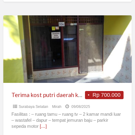
RUMAH KOS
[…]
Terima
kost
putri
daerah
ketintang
Terima kost putri daerah ketintang
Rp 700.000
Surabaya Selatan
Mirah
09/08/2025
Fasilitas : – ruang tamu – ruang tv – 2 kamar mandi luar
– wastafel – dapur – tempat jemuran baju – parkir
sepeda motor
[…]