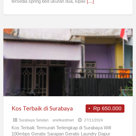
tersedia spring bed ukuran dua, kipas
[…]
Kos
Terbaik
di
Surabaya
Kos Terbaik di Surabaya
Rp 650.000
Surabaya Selatan
ariefeastman
27/11/2024
Kos Terbaik Termurah Terlengkap di Surabaya Wifi
100mbps Geratis Sarapan Geratis Laundry Dapur