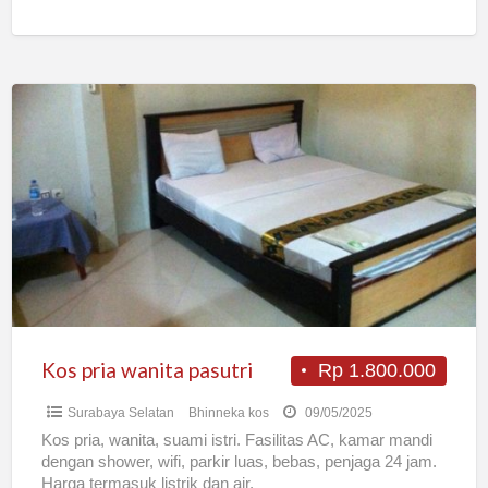
Kos
pria
wanita
pasutri
Kos pria wanita pasutri
Rp 1.800.000
Surabaya Selatan
Bhinneka kos
09/05/2025
Kos pria, wanita, suami istri. Fasilitas AC, kamar mandi
dengan shower, wifi, parkir luas, bebas, penjaga 24 jam.
Harga termasuk listrik dan air.