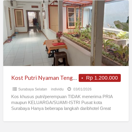
Kost
Putri
Nyaman
Tengah
Kota
Kost Putri Nyaman Tengah Kota
Rp 1.200.000
Surabaya Selatan
individu
03/01/2026
Kos khusus putri/perempuan TIDAK menerima PRIA
maupun KELUARGA/SUAMI-ISTRI Pusat kota
Surabaya Hanya beberapa langkah daribhotel Great
Diponegoro dan KFC jl Raya Diponegoro 10 menit dari
[…]