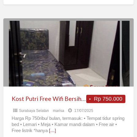
Kost
Putri
Free
Wifi
Bersih
dan
Nyaman
Kost Putri Free Wifi Bersih dan Nyaman
Rp 750.000
Surabaya Selatan
marisa
17/07/2025
Harga Rp 750ribu/ bulan, termasuk: • Tempat tidur spring
bed • Lemari • Meja • Kamar mandi dalam • Free air •
Free listrik *hanya
[…]