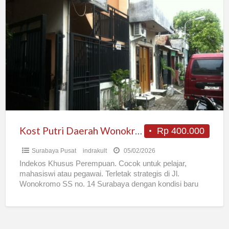
Kost
Putri
Daerah
Wonokromo,
Tengah
Kota
Surabaya
Kost Putri Daerah Wonokromo, Tengah Kota Surabaya
Rp 400.000
Surabaya Pusat
indrakult
05/02/2026
Indekos Khusus Perempuan. Cocok untuk pelajar,
mahasiswi atau pegawai. Terletak strategis di Jl.
Wonokromo SS no. 14 Surabaya dengan kondisi baru
dibangun. Tersedia dua model
[…]