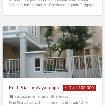
Ngagel untuk pria. cocok untuk mahasiswa, pekerja
kantoran, backpacker, dll. Beralamatkan pada JI.Ngagel
Tirto no. 11 surabaya. Lokasi
[…]
Kost
Pria
surabaya
tengah
kota
Kost Pria surabaya tengah kota
Rp 1.100.000
Surabaya Timur
Andri99
17/10/2024
Kost Pria surabaya Kmr ac kmr mandi dalam 1.3jt Kmr