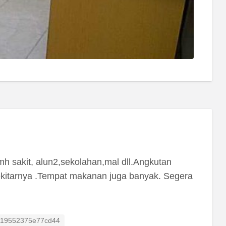
h sakit, alun2,sekolahan,mal dll.Angkutan
kitarnya .Tempat makanan juga banyak. Segera
isting ID
119552375e77cd44