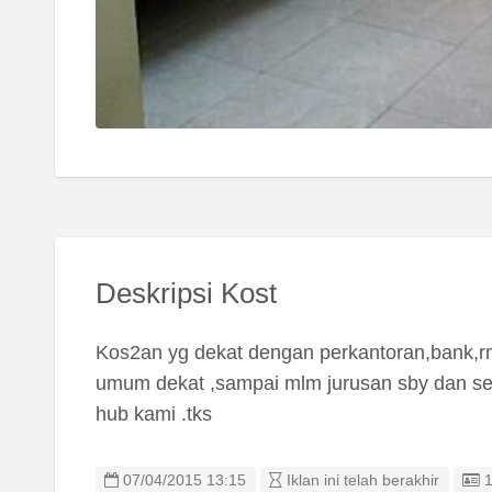
Deskripsi Kost
Kos2an yg dekat dengan perkantoran,bank,rm
umum dekat ,sampai mlm jurusan sby dan se
hub kami .tks
L
07/04/2015 13:15
Iklan ini telah berakhir