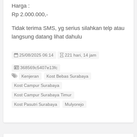
Harga :
Rp 2.000.000,-
Tidak terima SMS, yg serius silahkan telp atau
langsung datang lihat dahulu
25/08/2025 06:14
221 hari, 14 jam
Listing ID
368569c5407e13fc
Kenjeran
Kost Bebas Surabaya
Kost Campur Surabaya
Kost Campur Surabaya Timur
Kost Pasutri Surabaya
Mulyorejo