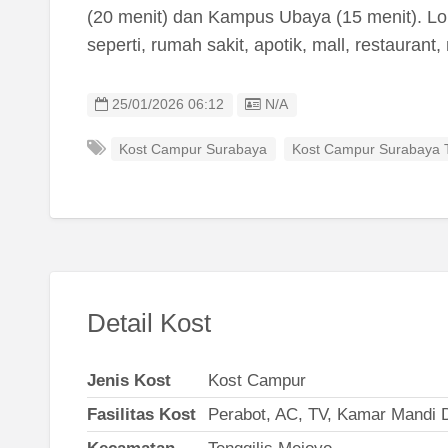
(20 menit) dan Kampus Ubaya (15 menit). Lok
seperti, rumah sakit, apotik, mall, restaurant,
Listing ID
25/01/2026 06:12
N/A
Kost Campur Surabaya
Kost Campur Surabaya 
Detail Kost
Jenis Kost
Kost Campur
Fasilitas Kost
Perabot, AC, TV, Kamar Mandi 