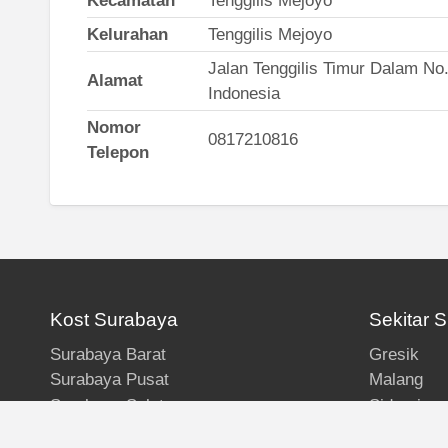
Kecamatan
Tenggilis Mejoyo
Kelurahan
Tenggilis Mejoyo
Jalan Tenggilis Timur Dalam No.
Alamat
Indonesia
Nomor
0817210816
Telepon
Kost Surabaya
Sekitar 
Surabaya Barat
Gresik
Surabaya Pusat
Malang
Surabaya Selatan
Sidoarjo
Surabaya Timur