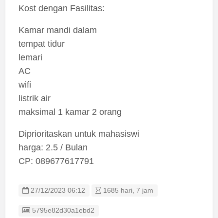
Kost dengan Fasilitas:
Kamar mandi dalam
tempat tidur
lemari
AC
wifi
listrik air
maksimal 1 kamar 2 orang
Diprioritaskan untuk mahasiswi
harga: 2.5 / Bulan
CP: 089677617791
27/12/2023 06:12
1685 hari, 7 jam
Listing ID
5795e82d30a1ebd2