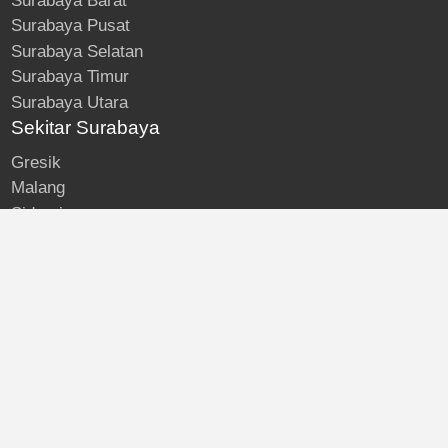
Surabaya Barat
Surabaya Pusat
Surabaya Selatan
Surabaya Timur
Surabaya Utara
Sekitar Surabaya
Gresik
Malang
Sidoarjo
About
Kost Surabaya
Blog
Lokasi Kost
Hubungi
© Kost Surabaya | All Rights Reserved