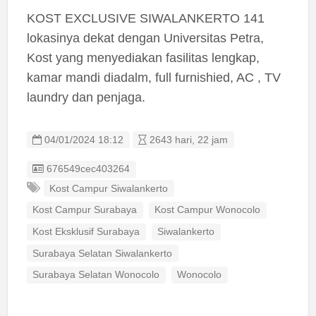
KOST EXCLUSIVE SIWALANKERTO 141
lokasinya dekat dengan Universitas Petra,
Kost yang menyediakan fasilitas lengkap,
kamar mandi diadalm, full furnishied, AC , TV
laundry dan penjaga.
04/01/2024 18:12
2643 hari, 22 jam
Listing ID
676549cec403264
Kost Campur Siwalankerto
Kost Campur Surabaya
Kost Campur Wonocolo
Kost Eksklusif Surabaya
Siwalankerto
Surabaya Selatan Siwalankerto
Surabaya Selatan Wonocolo
Wonocolo