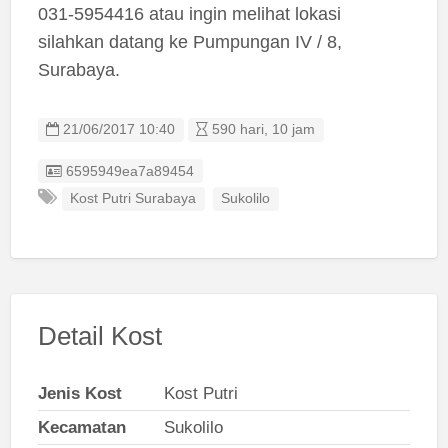
031-5954416 atau ingin melihat lokasi
silahkan datang ke Pumpungan IV / 8,
Surabaya.
21/06/2017 10:40
590 hari, 10 jam
Listing ID
6595949ea7a89454
Kost Putri Surabaya
Sukolilo
Detail Kost
Jenis Kost
Kost Putri
Kecamatan
Sukolilo