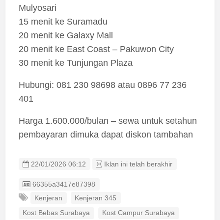
Mulyosari
15 menit ke Suramadu
20 menit ke Galaxy Mall
20 menit ke East Coast – Pakuwon City
30 menit ke Tunjungan Plaza
Hubungi: 081 230 98698 atau 0896 77 236
401
Harga 1.600.000/bulan – sewa untuk setahun
pembayaran dimuka dapat diskon tambahan
22/01/2026 06:12
Iklan ini telah berakhir
Listing ID
66355a3417e87398
Kenjeran
Kenjeran 345
Kost Bebas Surabaya
Kost Campur Surabaya