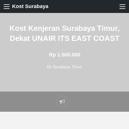
Kost Surabaya
Kost Kenjeran Surabaya Timur,
Dekat UNAIR ITS EAST COAST
Rp 1.500.000
Surabaya Timur
Laporkan
masalah