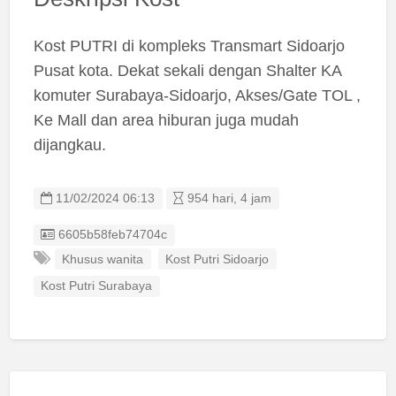
Kost PUTRI di kompleks Transmart Sidoarjo
Pusat kota. Dekat sekali dengan Shalter KA
komuter Surabaya-Sidoarjo, Akses/Gate TOL ,
Ke Mall dan area hiburan juga mudah
dijangkau.
11/02/2024 06:13
954 hari, 4 jam
Listing ID
6605b58feb74704c
Khusus wanita
Kost Putri Sidoarjo
Kost Putri Surabaya